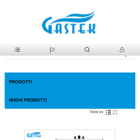
>
Prodotti
Casa
Prodotti
PRODOTTI
NUOVI PRODOTTI
View as