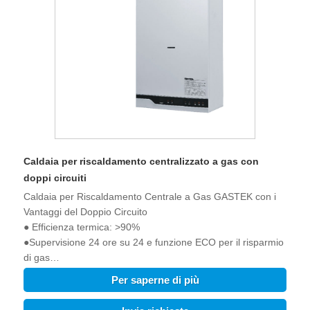
Caldaia per riscaldamento centralizzato a gas con
doppi circuiti
Caldaia per Riscaldamento Centrale a Gas GASTEK con i
Vantaggi del Doppio Circuito
● Efficienza termica: >90%
●Supervisione 24 ore su 24 e funzione ECO per il risparmio
di gas
●Rumore di lavoro<45dB
Per saperne di più
●La tensione di funzionamento è pari a 120 V.
●La pressione dell'acqua all'avvio è pari a 0,25 bar.