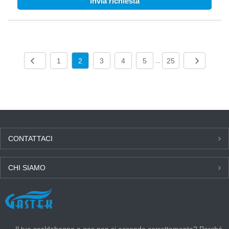
Invia richiesta
● Termostato OT disponibile
●WIFI disponibile
1
2
3
4
5
25
...
CONTATTACI
CHI SIAMO
ULTIME NOTIZIE