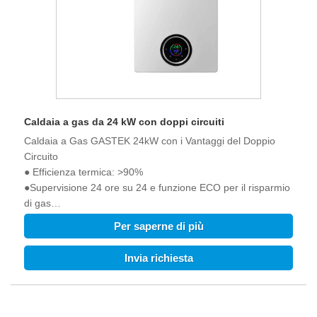
Caldaia a gas da 24 kW con doppi circuiti
Caldaia a Gas GASTEK 24kW con i Vantaggi del Doppio
Circuito
● Efficienza termica: >90%
●Supervisione 24 ore su 24 e funzione ECO per il risparmio
di gas
●Rumore di lavoro<45dB
Per saperne di più
●La tensione di funzionamento è pari a 120 V.
●La pressione dell'acqua all'avvio è pari a 0,25 bar.
Invia richiesta
● Termostato OT disponibile
●WIFI disponibile