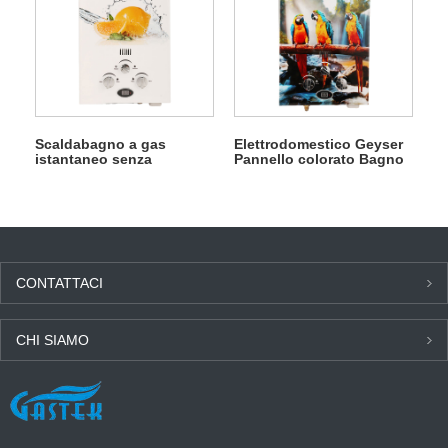
Scaldabagno a gas
Elettrodomestico Geyser
istantaneo senza
Pannello colorato Bagno
serbatoio portatile di
Scaldaacqua istantaneo a
vendita caldo portatile
gas
per doccia
CONTATTACI
CHI SIAMO
ULTIME NOTIZIE