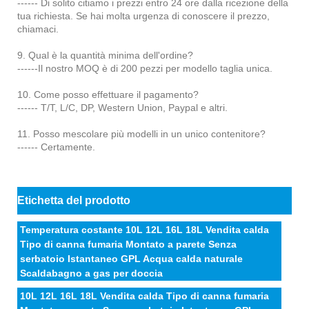
------ Di solito citiamo i prezzi entro 24 ore dalla ricezione della
tua richiesta. Se hai molta urgenza di conoscere il prezzo,
chiamaci.
9. Qual è la quantità minima dell'ordine?
------Il nostro MOQ è di 200 pezzi per modello taglia unica.
10. Come posso effettuare il pagamento?
------ T/T, L/C, DP, Western Union, Paypal e altri.
11. Posso mescolare più modelli in un unico contenitore?
------ Certamente.
Etichetta del prodotto
Temperatura costante 10L 12L 16L 18L Vendita calda
Tipo di canna fumaria Montato a parete Senza
serbatoio Istantaneo GPL Acqua calda naturale
Scaldabagno a gas per doccia
10L 12L 16L 18L Vendita calda Tipo di canna fumaria