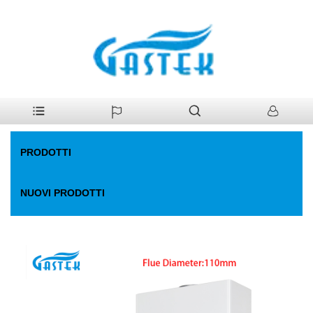
>
Prodotti
>
Scaldabagno a gas
>
Temp costante alimentata
Casa
dall'elettricità di cannoni. Sallo di acqua a gas
PRODOTTI
NUOVI PRODOTTI