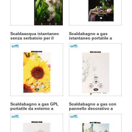
Scaldaacqua istantaneo
Scaldabagno a gas
senza serbatoio per il
istantaneo portatile a
bagno
canna fumaria per
campeggio all'aperto
Scaldabagno a gas GPL
Scaldabagno a gas con
portatile da esterno a
pannello decorativo a
canna fumaria per la
parete per
balneazione
elettrodomestico