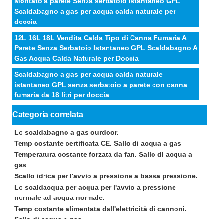
Montato a parete Senza serbatoio Istantaneo GPL
Scaldabagno a gas per acqua calda naturale per
doccia
12L 16L 18L Vendita Calda Tipo di Canna Fumaria A
Parete Senza Serbatoio Istantaneo GPL Scaldabagno A
Gas Acqua Calda Naturale per Doccia
Scaldabagno a gas per acqua calda naturale
istantaneo GPL senza serbatoio a parete con canna
fumaria da 18 litri per doccia
Categoria correlata
Lo scaldabagno a gas ourdoor.
Temp costante certificata CE. Sallo di acqua a gas
Temperatura costante forzata da fan. Sallo di acqua a
gas
Scallo idrica per l'avvio a pressione a bassa pressione.
Lo scaldacqua per acqua per l'avvio a pressione
normale ad acqua normale.
Temp costante alimentata dall'elettricità di cannoni.